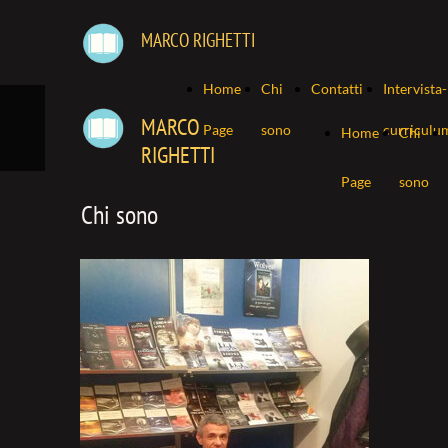
MARCO RIGHETTI
Home
Chi
Contatti
Intervista-
MARCO
Page
sono
curriculu
Home
Chi
RIGHETTI
Page
sono
Chi sono