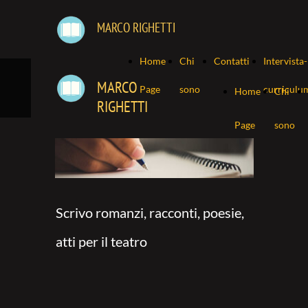
MARCO RIGHETTI
Home
Chi
Contatti
Intervista-
MARCO
Page
sono
curriculu
Home
Chi
RIGHETTI
Page
sono
Scrivo romanzi, racconti, poesie,
atti per il teatro