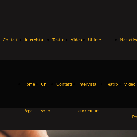
Contatti
Intervista-
Teatro
Video
Ultime
Narrativ
curriculum
pubblicazioni
So
Home
Chi
Contatti
Intervista-
Teatro
Video
Ne
Page
sono
curriculum
R