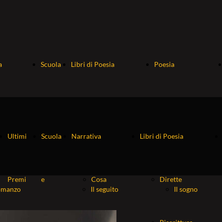
a
Scuola
Libri di Poesia
Poesia
le
e
Dirette
Roma
Ultimi
Scuola
Narrativa
Libri di Poesia
ro
Fiabe
Riscritture
che...
Premi
e
Cosa
Dirette
omanzo
Il seguito
Il sogno