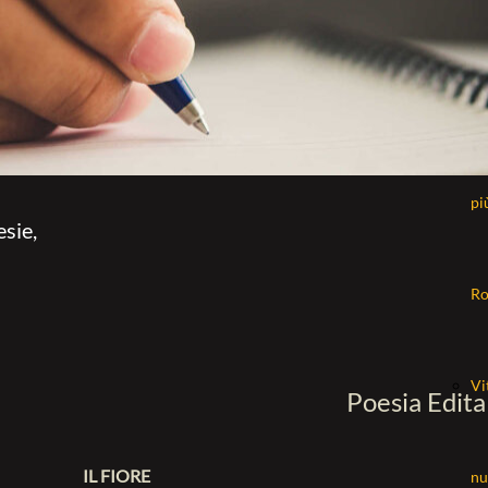
La
mo
pi
esie,
R
Vi
Poesia Edita
IL FIORE
nu