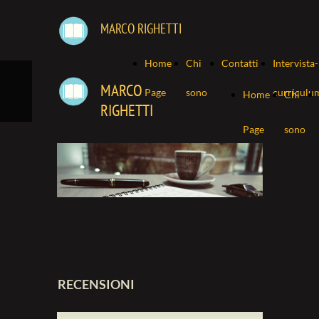
MARCO RIGHETTI
Home
Chi
Contatti
Intervista-
MARCO
Page
sono
curriculu
Home
Chi
RIGHETTI
Page
sono
RECENSIONI