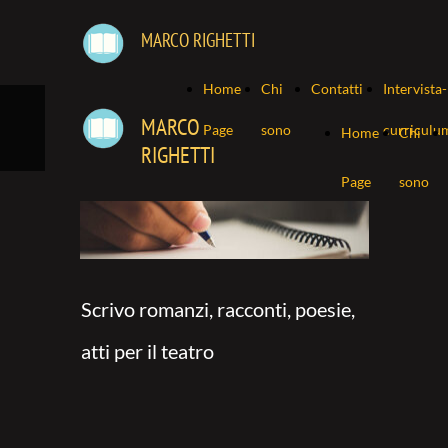
MARCO RIGHETTI
Home
Chi
Contatti
Intervista-
MARCO
Page
sono
curriculu
Home
Chi
RIGHETTI
Page
sono
Scrivo romanzi, racconti, poesie,
atti per il teatro